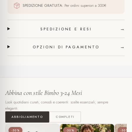
SPEDIZIONE GRATUITA:
Per ordini superiori a 300€
→
SPEDIZIONE E RESI
→
OPZIONI DI PAGAMENTO
Abbina con stile Bimbo 3-24 Mesi
Look quotidiani curati, comodi e coerenti: scelte essenziali, sempre
eleganti.
ABBIGLIAMENTO
COMPLETI
-50%
-50%
-50%