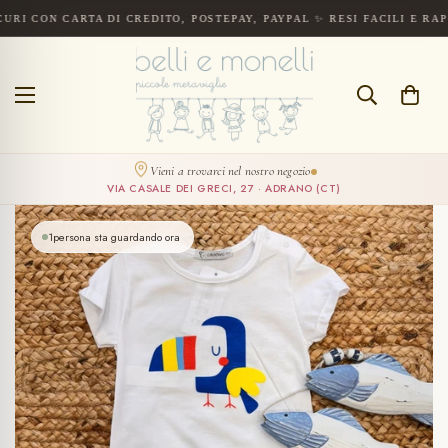
ON CARTA DI CREDITO, POSTEPAY, PAYPAL ✨ RESI FACILI E RAPIDI E
Spedizione gratuita a partire da 300€. Pagamenti sicuri con carta di cre
CERCA
Vieni a trovarci nel nostro negozio
VIA CASALE DEI GRECI, 27 · ADRANO (CT)
1
persona sta guardando ora