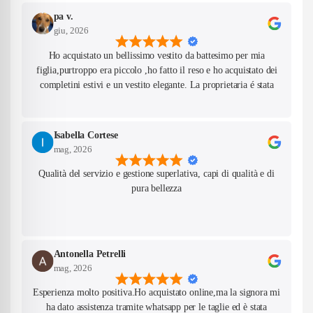
pa v.
giu, 2026
Ho acquistato un bellissimo vestito da battesimo per mia
figlia,purtroppo era piccolo ,ho fatto il reso e ho acquistato dei
completini estivi e un vestito elegante. La proprietaria é stata
gentilissima e super disponibile per consigliarmi nelle taglie. Mi
sono inoltre venuti incontro per una richiesta particolare che
avevo fatto. Oggi é arrivato il pacco,tutti i prodotti sono
Isabella Cortese
bellissimi,sistemati con cura e profumatissimi e i materiali di
mag, 2026
qualità. Saró felice in futuro di fare nuovi ordini da voi. Grazie
Qualità del servizio e gestione superlativa, capi di qualità e di
ancora e complimenti!
pura bellezza
Antonella Petrelli
mag, 2026
Esperienza molto positiva.Ho acquistato online,ma la signora mi
ha dato assistenza tramite whatsapp per le taglie ed è stata