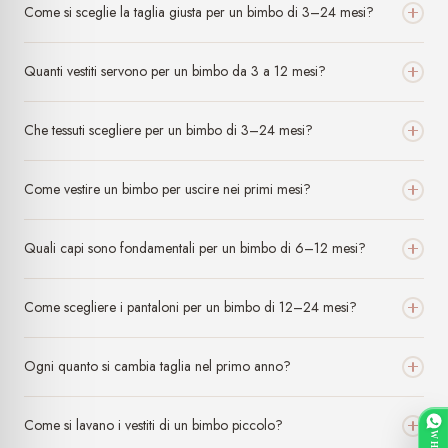
Come si sceglie la taglia giusta per un bimbo di 3–24 mesi?
atteggiamento adottato verso chi esprime un pensiero diverso.
Per quanto mi riguarda non acquisterò mai più da questa attività.
La professionalità non si vede solo da ciò che si vende, ma
Quanti vestiti servono per un bimbo da 3 a 12 mesi?
soprattutto da come si comunica e da come si trattano le persone.
Che tessuti scegliere per un bimbo di 3–24 mesi?
Come vestire un bimbo per uscire nei primi mesi?
Quali capi sono fondamentali per un bimbo di 6–12 mesi?
Come scegliere i pantaloni per un bimbo di 12–24 mesi?
Ogni quanto si cambia taglia nel primo anno?
Come si lavano i vestiti di un bimbo piccolo?