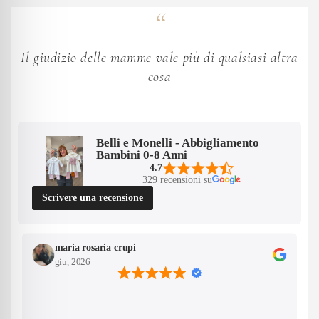
Il giudizio delle mamme vale più di qualsiasi altra
cosa
Belli e Monelli - Abbigliamento
Bambini 0-8 Anni
4.7
329 recensioni su
Scrivere una recensione
maria rosaria crupi
giu, 2026
Confirm your age
Are you 18 years old or older?