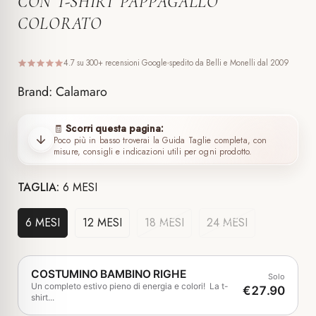
CON T-SHIRT PAPPAGALLO
COLORATO
4.7 su 300+ recensioni Google
spedito da Belli e Monelli dal 2009
Brand: Calamaro
Scorri questa pagina:
🧾
Poco più in basso troverai la Guida Taglie completa, con
misure, consigli e indicazioni utili per ogni prodotto.
TAGLIA:
6 MESI
6 MESI
12 MESI
18 MESI
24 MESI
COSTUMINO BAMBINO RIGHE
Solo
Un completo estivo pieno di energia e colori! La t-
€27.90
shirt...