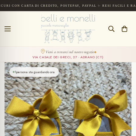
N CARTA DI CREDITO, POSTEPAY, PAYPAL ✨ RESI FACILI E RAPIDI EN
Spedizione gratuita a partire da 300€. Pagamenti sicuri con carta di cre
CERCA
Vieni a trovarci nel nostro negozio
VIA CASALE DEI GRECI, 27 · ADRANO (CT)
1
persona sta guardando ora