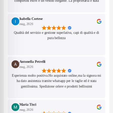
completini estivi e un vestito elegante. La proprietaria é stata
gentilissima e super disponibile per consigliarmi nelle taglie. Mi
sono inoltre venuti incontro per una richiesta particolare che
avevo fatto. Oggi é arrivato il pacco,tutti i prodotti sono
Isabella Cortese
bellissimi,sistemati con cura e profumatissimi e i materiali di
mag, 2026
qualità. Saró felice in futuro di fare nuovi ordini da voi. Grazie
Qualità del servizio e gestione superlativa, capi di qualità e di
ancora e complimenti!
pura bellezza
Antonella Petrelli
mag, 2026
Esperienza molto positiva.Ho acquistato online,ma la signora mi
ha dato assistenza tramite whatsapp per le taglie ed è stata
gentilissima. Spedizione celere e prodotti bellissimi
Maria Tisci
mag, 2026