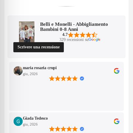
Belli e Monelli - Abbigliamento
Bambini 0-8 Anni
4.7
329 recensioni su
Scrivere una recensione
maria rosaria crupi
giu, 2026
Confirm your age
Are you 18 years old or older?
Giada Tedesco
giu, 2026
No, I'm not
Yes, I am