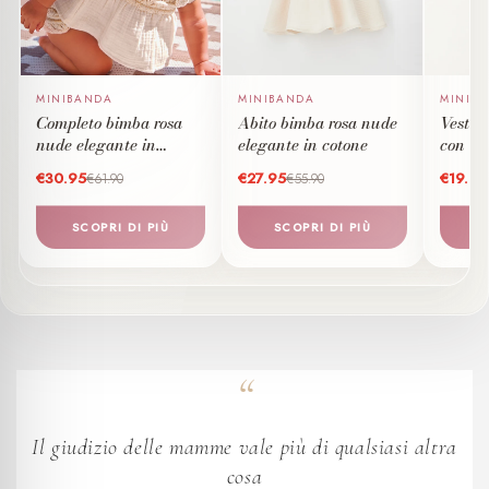
MINIBANDA
MINIBANDA
MINIB
Completo bimba rosa
Abito bimba rosa nude
Vestiti
nude elegante in
elegante in cotone
con or
cotone
righe
€30.95
€27.95
€19.95
€61.90
€55.90
SCOPRI DI PIÙ
SCOPRI DI PIÙ
S
Il giudizio delle mamme vale più di qualsiasi altra
cosa