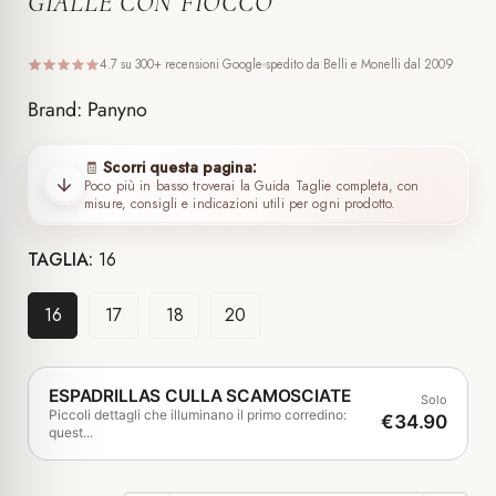
GIALLE CON FIOCCO
4.7 su 300+ recensioni Google
spedito da Belli e Monelli dal 2009
Brand: Panyno
Scorri questa pagina:
🧾
Poco più in basso troverai la Guida Taglie completa, con
misure, consigli e indicazioni utili per ogni prodotto.
TAGLIA:
16
16
17
18
20
ESPADRILLAS CULLA SCAMOSCIATE
Solo
Piccoli dettagli che illuminano il primo corredino:
€34.90
quest...