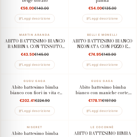
beige dorato
panna
€56.00
€140.00
€54.00
€135.00
Leggi descrizione
Leggi descrizione
–70%
MARTIN ARANDA
–50%
BELLI E MONELLI
ABITO BATTESIMO BIANCO
ABITO BATTESIMO BIANCO
BAMBINA CON TESSUTO
NEONATA CON PIZZO E
TRAMATO
FIOCCO CIPRIA
€43.50
€145.00
€74.95
€149.90
Leggi descrizione
Leggi descrizione
–10%
GUGU GAGA
–10%
GUGU GAGA
Abito battesimo bimba
Abito battesimo bimba
bianco con fiori in vita e
bianco con maniche corte,
fiocco sul retro
fiocco glitter e tulle
€202.41
€224.90
€178.11
€197.90
Leggi descrizione
Leggi descrizione
–10%
NISERET
–50%
LE COCONNÈ
Abito battesimo bimba
ABITO BATTESIMO BIMBA