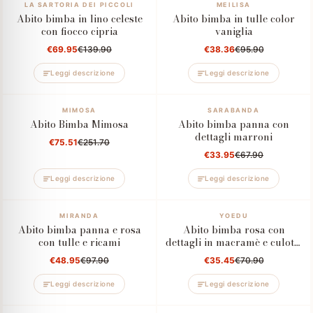
–50%
LA SARTORIA DEI PICCOLI
–60%
MEILISA
Abito bimba in lino celeste
Abito bimba in tulle color
con fiocco cipria
vaniglia
€69.95
€139.90
€38.36
€95.90
Leggi descrizione
Leggi descrizione
–70%
MIMOSA
–50%
SARABANDA
Abito Bimba Mimosa
Abito bimba panna con
dettagli marroni
€75.51
€251.70
€33.95
€67.90
Leggi descrizione
Leggi descrizione
–50%
MIRANDA
–50%
YOEDU
Abito bimba panna e rosa
Abito bimba rosa con
con tulle e ricami
dettagli in macramè e culotte
coordinata
€48.95
€97.90
€35.45
€70.90
Leggi descrizione
Leggi descrizione