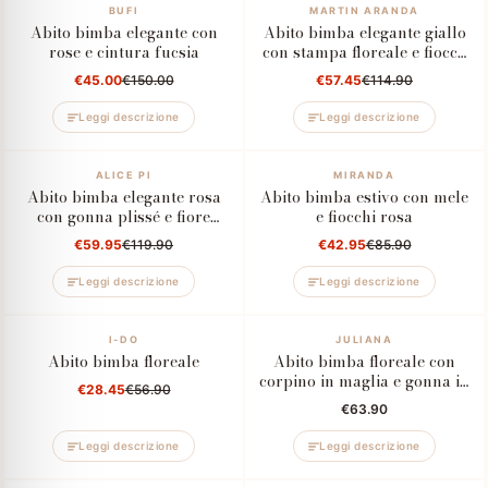
–70%
BUFI
–50%
MARTIN ARANDA
Abito bimba elegante con
Abito bimba elegante giallo
rose e cintura fucsia
con stampa floreale e fiocco
in vi
€45.00
€150.00
€57.45
€114.90
Leggi descrizione
Leggi descrizione
–50%
ALICE PI
–50%
MIRANDA
Abito bimba elegante rosa
Abito bimba estivo con mele
con gonna plissé e fiore
e fiocchi rosa
applicato
€59.95
€119.90
€42.95
€85.90
Leggi descrizione
Leggi descrizione
–50%
I-DO
JULIANA
Abito bimba floreale
Abito bimba floreale con
corpino in maglia e gonna in
€28.45
€56.90
cotone
€63.90
Leggi descrizione
Leggi descrizione