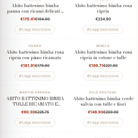
Abito battesimo bimba
Abito battesimo bimba rosa
panna con ricami delicati e
cipria
fiocco in raso
€175.41
€194.90
€234.90
Leggi descrizione
Leggi descrizione
–10%
CHARO
–10%
MIMILÙ
Abito battesimo bimba rosa
Abito battesimo bimba rosa
cipria con pizzo ricamato
cipria in cotone e tulle
€161.91
€179.90
€199.71
€221.90
Leggi descrizione
Leggi descrizione
–60%
MARTIN ARANDA
–30%
DILÙ COUTURE
ABITO BATTESIMO BIMBA
Abito battesimo bimba verde
TULLE RICAMATO E
salvia con tulle e fiori
MANICHE IN PIZZO ROSA
€90.30
€225.75
€146.93
€209.90
ANTICO
Leggi descrizione
Leggi descrizione