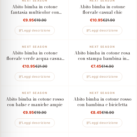
–50%
NEXT SEASON
–50%
NEXT SEASON
Abito bimba in cotone
Abito bimba in cotone
fantasia multicolor con
floreale casual chic
balze e cintura
€9.95
€19.90
€10.95
€21.90
Leggi descrizione
Leggi descrizione
–50%
NEXT SEASON
–50%
NEXT SEASON
Abito bimba in cotone
Abito bimba in cotone rosa
floreale verde acqua casual
con stampa bambina in
chic
bicicletta
€10.95
€21.90
€7.45
€14.90
Leggi descrizione
Leggi descrizione
–50%
NEXT SEASON
–50%
NEXT SEASON
Abito bimba in cotone rosso
Abito bimba in cotone rosso
con balze e maniche ampie
con bambina e bicicletta
€9.95
€19.90
€8.45
€16.90
Leggi descrizione
Leggi descrizione