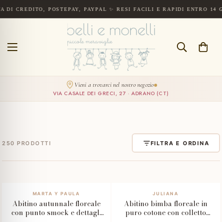
DITO, POSTEPAY, PAYPAL ✨ RESI FACILI E RAPIDI ENTRO 14 GIORNI D
Spedizione gratuita a partire da 300€. Pagamenti sicuri con carta di cre
BELLI
E
CERCA
MONELLI
VAI AL
PRODOTTO
Vieni a trovarci nel nostro negozio
VIA CASALE DEI GRECI, 27 · ADRANO (CT)
250 PRODOTTI
FILTRA E ORDINA
–70%
MARTA Y PAULA
JULIANA
Abitino autunnale floreale
Abitino bimba floreale in
con punto smock e dettagli
puro cotone con colletto
raffinati
bianco