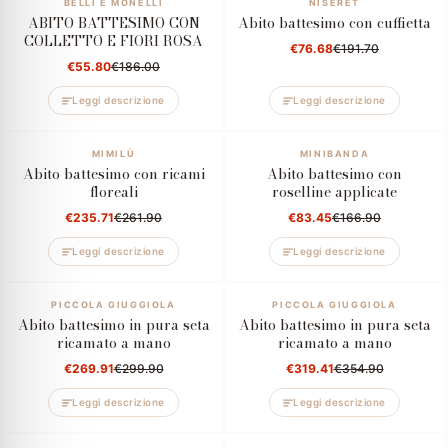
–70%
BELLI E MONELLI
–60%
NISERET
ABITO BATTESIMO CON
Abito battesimo con cuffietta
COLLETTO E FIORI ROSA
€76.68
€191.70
€55.80
€186.00
Leggi descrizione
Leggi descrizione
–10%
MIMILÙ
–50%
MINIBANDA
Abito battesimo con ricami
Abito battesimo con
floreali
roselline applicate
€235.71
€261.90
€83.45
€166.90
Leggi descrizione
Leggi descrizione
–10%
PICCOLA GIUGGIOLA
–10%
PICCOLA GIUGGIOLA
Abito battesimo in pura seta
Abito battesimo in pura seta
ricamato a mano
ricamato a mano
€269.91
€299.90
€319.41
€354.90
Leggi descrizione
Leggi descrizione