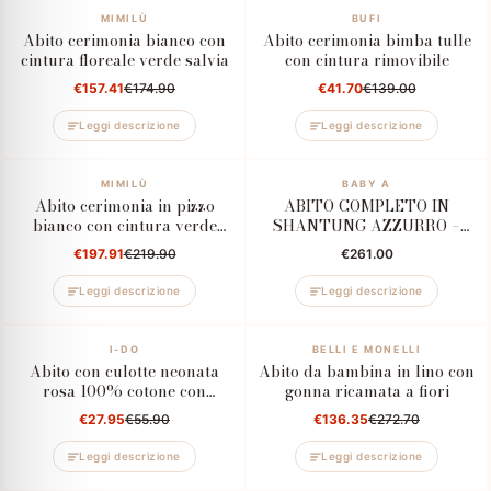
–10%
MIMILÙ
–70%
BUFI
Abito cerimonia bianco con
Abito cerimonia bimba tulle
cintura floreale verde salvia
con cintura rimovibile
€157.41
€174.90
€41.70
€139.00
Leggi descrizione
Leggi descrizione
–10%
MIMILÙ
BABY A
Abito cerimonia in pizzo
ABITO COMPLETO IN
bianco con cintura verde
SHANTUNG AZZURRO –
salvia
ELEGANTE PER
€197.91
€219.90
€261.00
BATTESIMO E CERIMONIA
NEONATO
Leggi descrizione
Leggi descrizione
–50%
I-DO
–50%
BELLI E MONELLI
Abito con culotte neonata
Abito da bambina in lino con
rosa 100% cotone con
gonna ricamata a fiori
colletto volant e fiore
€27.95
€55.90
€136.35
€272.70
applicato
Leggi descrizione
Leggi descrizione