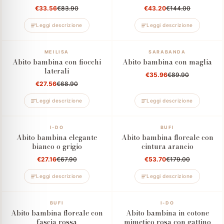
€33.56
€83.90
€43.20
€144.00
Leggi descrizione
Leggi descrizione
–60%
MEILISA
–60%
SARABANDA
Abito bambina con fiocchi
Abito bambina con maglia
laterali
€35.96
€89.90
€27.56
€68.90
Leggi descrizione
Leggi descrizione
–60%
I-DO
–70%
BUFI
Abito bambina elegante
Abito bambina floreale con
bianco o grigio
cintura arancio
€27.16
€67.90
€53.70
€179.00
Leggi descrizione
Leggi descrizione
–70%
BUFI
–60%
I-DO
Abito bambina floreale con
Abito bambina in cotone
fascia rossa
mimetico rosa con gattino