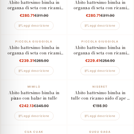
Abito battesimo bimba in
Abito battesimo bimba in
organza di seta con ricami
organza di seta con ricami
artigianali
artigianali
€280.71
€311.90
€280.71
€311.90
Leggi descrizione
Leggi descrizione
–10%
PICCOLA GIUGGIOLA
–10%
PICCOLA GIUGGIOLA
Abito battesimo bimba in
Abito battesimo bimba in
organza di seta con ricami
organza di seta con ricami
artigianali floreali
artigianali rosa
€239.31
€265.90
€229.41
€254.90
Leggi descrizione
Leggi descrizione
–30%
MIMILÙ
NISERET
Abito battesimo bimba in
Abito battesimo bimba in
pizzo con balze in tulle
tulle con ricamo nido d’ape e
punto smock
€242.13
€345.90
€198.90
Leggi descrizione
Leggi descrizione
–70%
CUA CUAK
GUGU GAGA