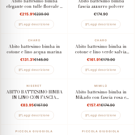
Abito battesimo bimba
Abito battesimo bimba
elegante con tulle floreale e
fascia azzurro polvere
fiocco posteriore
€215.91
€239.90
€174.90
Leggi descrizione
Leggi descrizione
–10%
CHARO
–10%
CHARO
Abito battesimo bimba in
Abito battesimo bimba in
cotone e lino acqua marina
cotone e lino verde salvia
con pizzo ricamato
€131.31
€145.90
€161.91
€179.90
Leggi descrizione
Leggi descrizione
–50%
NISERET
–10%
MIMILÙ
ABITO BATTESIMO BIMBA
Abito battesimo bimba in
IN LINO CON FASCIA
Mikado con fascia rosa e
VERDE E CUFFIETTA
fiori applicati
€83.95
€167.90
€157.41
€174.90
Leggi descrizione
Leggi descrizione
–10%
PICCOLA GIUGGIOLA
–10%
PICCOLA GIUGGIOLA