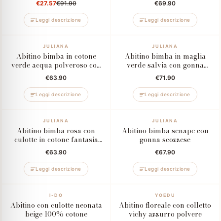
€27.57
€91.90
€69.90
Leggi descrizione
Leggi descrizione
JULIANA
JULIANA
Abitino bimba in cotone
Abitino bimba in maglia
verde acqua polveroso con
verde salvia con gonna
fantasia floreale
scozzese
€63.90
€71.90
Leggi descrizione
Leggi descrizione
JULIANA
JULIANA
Abitino bimba rosa con
Abitino bimba senape con
culotte in cotone fantasia
gonna scozzese
floreale
€63.90
€67.90
Leggi descrizione
Leggi descrizione
–50%
I-DO
–60%
YOEDU
Abitino con culotte neonata
Abitino floreale con colletto
beige 100% cotone
vichy azzurro polvere