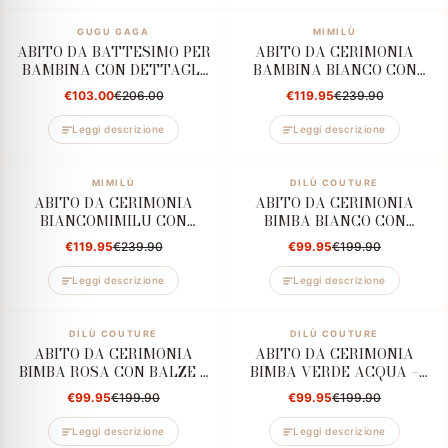
–50%
GUGU GAGA
–50%
MIMILÙ
ABITO DA BATTESIMO PER
ABITO DA CERIMONIA
BAMBINA CON DETTAGLI
BAMBINA BIANCO CON
FLOREALI E CINTURA
CINTURA FLOREALE E
€103.00
€206.00
€119.95
€239.90
VERDE PASTELLO
FIOCCO AZZURRO
Leggi descrizione
Leggi descrizione
–50%
MIMILÙ
–50%
DILÙ COUTURE
ABITO DA CERIMONIA
ABITO DA CERIMONIA
BIANCOMIMILU CON
BIMBA BIANCO CON
GONNA AMPIA E CINTURA
FIOCCO E APPLICAZIONE
€119.95
€239.90
€99.95
€199.90
FLOREALE
FLOREALE REMOVIBILE
Leggi descrizione
Leggi descrizione
–50%
DILÙ COUTURE
–50%
DILÙ COUTURE
ABITO DA CERIMONIA
ABITO DA CERIMONIA
BIMBA ROSA CON BALZE –
BIMBA VERDE ACQUA –
ELEGANZA E
ELEGANZA E
€99.95
€199.90
€99.95
€199.90
RAFFINATEZZA PER
RAFFINATEZZA PER
OCCASIONI SPECIALI
OCCASIONI SPECIALI
Leggi descrizione
Leggi descrizione