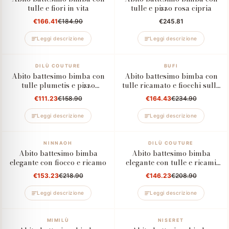
tulle e fiori in vita
tulle e pizzo rosa cipria
€166.41
€184.90
€245.81
Leggi descrizione
Leggi descrizione
–30%
DILÙ COUTURE
–30%
BUFI
Abito battesimo bimba con
Abito battesimo bimba con
tulle plumetis e pizzo
tulle ricamato e fiocchi sulle
ricamato
spalle
€111.23
€158.90
€164.43
€234.90
Leggi descrizione
Leggi descrizione
–30%
NINNAOH
–30%
DILÙ COUTURE
Abito battesimo bimba
Abito battesimo bimba
elegante con fiocco e ricamo
elegante con tulle e ricami
floreali
€153.23
€218.90
€146.23
€208.90
Leggi descrizione
Leggi descrizione
–10%
MIMILÙ
NISERET