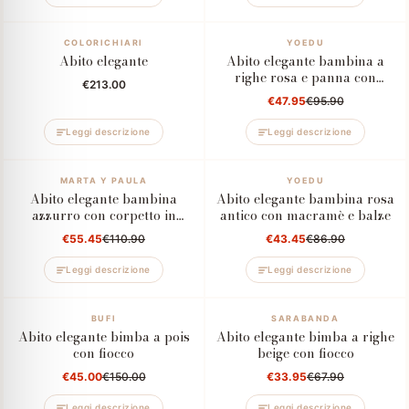
COLORICHIARI
–50%
YOEDU
Abito elegante
Abito elegante bambina a
righe rosa e panna con
€213.00
fiocco
€47.95
€95.90
Leggi descrizione
Leggi descrizione
–50%
MARTA Y PAULA
–50%
YOEDU
Abito elegante bambina
Abito elegante bambina rosa
azzurro con corpetto in
antico con macramè e balze
macramè e fiocco
€55.45
€110.90
€43.45
€86.90
Leggi descrizione
Leggi descrizione
–70%
BUFI
–50%
SARABANDA
Abito elegante bimba a pois
Abito elegante bimba a righe
con fiocco
beige con fiocco
€45.00
€150.00
€33.95
€67.90
Leggi descrizione
Leggi descrizione