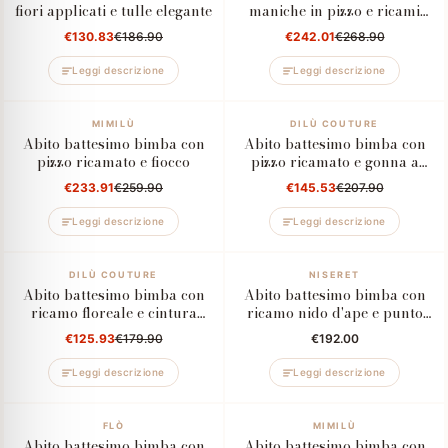
fiori applicati e tulle elegante
maniche in pizzo e ricami
floreali
€130.83
€186.90
€242.01
€268.90
Leggi descrizione
Leggi descrizione
–10%
MIMILÙ
–30%
DILÙ COUTURE
Abito battesimo bimba con
Abito battesimo bimba con
pizzo ricamato e fiocco
pizzo ricamato e gonna a
balze in tulle
€233.91
€259.90
€145.53
€207.90
Leggi descrizione
Leggi descrizione
–30%
DILÙ COUTURE
NISERET
Abito battesimo bimba con
Abito battesimo bimba con
ricamo floreale e cintura
ricamo nido d'ape e punto
rosa cipria
smock
€125.93
€179.90
€192.00
Leggi descrizione
Leggi descrizione
–10%
FLÒ
MIMILÙ
Abito battesimo bimba con
Abito battesimo bimba con