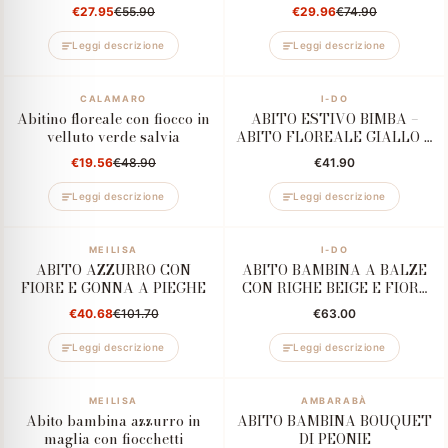
€27.95
€55.90
€29.96
€74.90
Leggi descrizione
Leggi descrizione
–60%
CALAMARO
I-DO
Abitino floreale con fiocco in
ABITO ESTIVO BIMBA –
velluto verde salvia
ABITO FLOREALE GIALLO E
BLU CON VOLANT
€19.56
€48.90
€41.90
Leggi descrizione
Leggi descrizione
–60%
MEILISA
I-DO
ABITO AZZURRO CON
ABITO BAMBINA A BALZE
FIORE E GONNA A PIEGHE
CON RIGHE BEIGE E FIORE
BIANCO
€40.68
€101.70
€63.00
Leggi descrizione
Leggi descrizione
–60%
MEILISA
–70%
AMBARABÀ
Abito bambina azzurro in
ABITO BAMBINA BOUQUET
maglia con fiocchetti
DI PEONIE