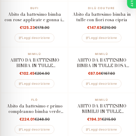
–30%
BUFI
–30%
DILÙ COUTURE
Abito da battesimo bimba
Abito da battesimo bimba in
con rose applicate e gonna in
tulle con fiori rosa cipria
pizzo
€125.23
€178.90
€147.63
€210.90
Leggi descrizione
Leggi descrizione
–50%
MIMILÙ
–60%
MIMILÙ
ABITO DA BATTESIMO
ABITO DA BATTESIMO
BIMBA IN TULLE
BIMBA IN TULLE ROSA
RICAMATO - MIMILU'
CIPRIA
€102.45
€204.90
€67.04
€167.60
Leggi descrizione
Leggi descrizione
–10%
FLÒ
–10%
MIMILÙ
Abito da battesimo e primo
ABITO DA BATTESIMO
compleanno bimba verde
MIMILU IN TULLE
salvia e fascia coordinata
RICAMATO BIANCO LATTE
€224.01
€248.90
€194.31
€215.90
SU BASE ROSA CON
CINTURA FLOREALE
Leggi descrizione
Leggi descrizione