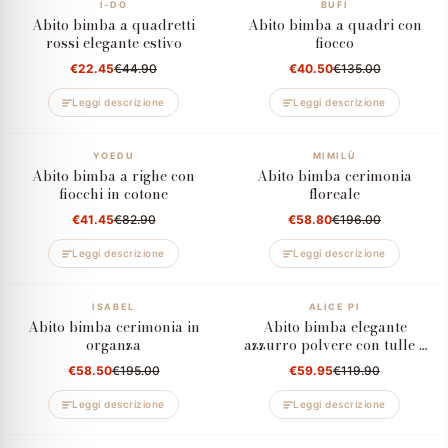
–50%
I-DO
–70%
BUFI
Abito bimba a quadretti
Abito bimba a quadri con
rossi elegante estivo
fiocco
€22.45
€44.90
€40.50
€135.00
Leggi descrizione
Leggi descrizione
–50%
YOEDU
–70%
MIMILÙ
Abito bimba a righe con
Abito bimba cerimonia
fiocchi in cotone
floreale
€41.45
€82.90
€58.80
€196.00
Leggi descrizione
Leggi descrizione
–70%
ISABEL
–50%
ALICE PI
Abito bimba cerimonia in
Abito bimba elegante
organza
azzurro polvere con tulle e
fiore applicato
€58.50
€195.00
€59.95
€119.90
Leggi descrizione
Leggi descrizione