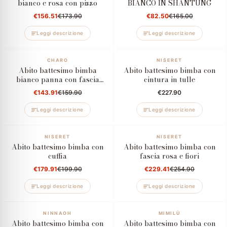
bianco e rosa con pizzo
BIANCO IN SHANTUNG
€156.51
€173.90
€82.50
€165.00
Leggi descrizione
Leggi descrizione
–10%
CHARO
NISERET
Abito battesimo bimba
Abito battesimo bimba con
bianco panna con fascia
cintura in tulle
verde salvia
€143.91
€159.90
€227.90
Leggi descrizione
Leggi descrizione
–10%
NISERET
–10%
NISERET
Abito battesimo bimba con
Abito battesimo bimba con
cuffia
fascia rosa e fiori
€179.91
€199.90
€229.41
€254.90
Leggi descrizione
Leggi descrizione
–30%
NINNAOH
–10%
MIMILÙ
Abito battesimo bimba con
Abito battesimo bimba con