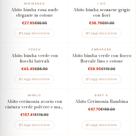
–50%
MINIBANDA
–60%
I-DO
Abito bimba rosa nude
Abito bimba scozzese grigio
elegante in cotone
con fiori
€27.95
€55.90
€36.76
€91.90
Leggi descrizione
Leggi descrizione
–50%
YOEDU
–50%
AMBARABÀ
Abito bimba verde con
Abito bimba verde con fiocco
fiocchi laterali
floreale lino e cotone
€43.45
€86.90
€59.95
€119.90
Leggi descrizione
Leggi descrizione
–10%
MIMILÙ
–70%
BABY A
Abito cerimonia avorio con
Abito Cerimonia Bambina
cintura verde polvere e maxi
€47.70
€159.00
fiocco
€157.41
€174.90
Leggi descrizione
Leggi descrizione