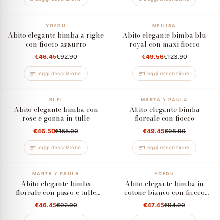
–50%
YOEDU
–60%
MEILISA
Abito elegante bimba a righe
Abito elegante bimba blu
con fiocco azzurro
royal con maxi fiocco
€46.45
€92.90
€49.56
€123.90
Leggi descrizione
Leggi descrizione
–70%
BUFI
–50%
MARTA Y PAULA
Abito elegante bimba con
Abito elegante bimba
rose e gonna in tulle
floreale con fiocco
€46.50
€155.00
€49.45
€98.90
Leggi descrizione
Leggi descrizione
–50%
MARTA Y PAULA
–50%
YOEDU
Abito elegante bimba
Abito elegante bimba in
floreale con pizzo e tulle
cotone bianco con fiocco
rosa
verde
€46.45
€92.90
€47.45
€94.90