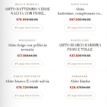
–50%
BELLI E MONELLI
–50%
GUGU GAGA
ABITO BATTESIMO VERDE
Abito
No, I'm not
Yes, I am
SALVIA CON FIORE
battesimo_compleanno con
CENTRALE
fiocchi
€79.95
€159.90
€97.50
€195.00
Leggi descrizione
Leggi descrizione
–60%
MINIBANDA
–60%
BARCELLINO
Abito beige con pelliccia
ABITO BIANCO BAMBINA
neonata
FIORI E TULLE
€17.96
€44.90
€47.80
€119.50
Leggi descrizione
Leggi descrizione
–60%
PONTO POR PONTO
–70%
AMBARABÀ
Abito bianco E verde salvia
Abito bimba
€78.72
€196.80
€28.47
€94.90
Leggi descrizione
Leggi descrizione