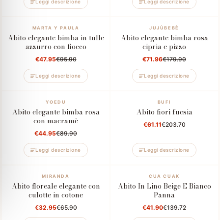
Leggi descrizione
Leggi descrizione
–50%
MARTA Y PAULA
–60%
JUJÙBEBÈ
Abito elegante bimba in tulle
Abito elegante bimba rosa
azzurro con fiocco
cipria e pizzo
€47.95
€95.90
€71.96
€179.90
Leggi descrizione
Leggi descrizione
–50%
YOEDU
–70%
BUFI
Abito elegante bimba rosa
Abito fiori fucsia
con macramè
€61.11
€203.70
€44.95
€89.90
Leggi descrizione
Leggi descrizione
–50%
MIRANDA
–70%
CUA CUAK
Abito floreale elegante con
Abito In Lino Beige E Bianco
culotte in cotone
Panna
€32.95
€65.90
€41.90
€139.72