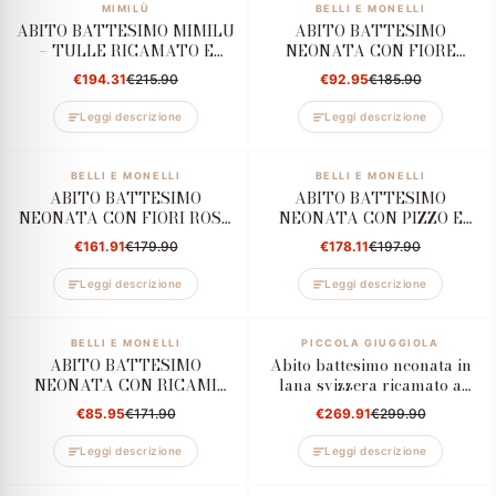
–10%
MIMILÙ
–50%
BELLI E MONELLI
ABITO BATTESIMO MIMILU
ABITO BATTESIMO
– TULLE RICAMATO E
NEONATA CON FIORE
BALZE CON CODA
SALVIA E MANICHINE IN
€194.31
€215.90
€92.95
€185.90
POSTERIORE
PIZZO
Leggi descrizione
Leggi descrizione
–10%
BELLI E MONELLI
–10%
BELLI E MONELLI
ABITO BATTESIMO
ABITO BATTESIMO
NEONATA CON FIORI ROSA
NEONATA CON PIZZO E
CIPRIA
FIOCCO RASO
€161.91
€179.90
€178.11
€197.90
Leggi descrizione
Leggi descrizione
–50%
BELLI E MONELLI
–10%
PICCOLA GIUGGIOLA
ABITO BATTESIMO
Abito battesimo neonata in
NEONATA CON RICAMI
lana svizzera ricamato a
PANNA
mano
€85.95
€171.90
€269.91
€299.90
Leggi descrizione
Leggi descrizione