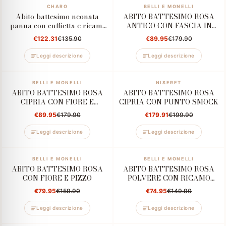
–10%
CHARO
–50%
BELLI E MONELLI
Abito battesimo neonata
ABITO BATTESIMO ROSA
panna con cuffietta e ricami
ANTICO CON FASCIA IN
floreali
RASO
€122.31
€135.90
€89.95
€179.90
Leggi descrizione
Leggi descrizione
–50%
BELLI E MONELLI
–10%
NISERET
ABITO BATTESIMO ROSA
ABITO BATTESIMO ROSA
CIPRIA CON FIORE E
CIPRIA CON PUNTO SMOCK
MANICA VELO
€89.95
€179.90
€179.91
€199.90
Leggi descrizione
Leggi descrizione
–50%
BELLI E MONELLI
–50%
BELLI E MONELLI
ABITO BATTESIMO ROSA
ABITO BATTESIMO ROSA
CON FIORE E PIZZO
POLVERE CON RICAMO
FLOREALE
€79.95
€159.90
€74.95
€149.90
Confirm your age
Leggi descrizione
Leggi descrizione
Are you 18 years old or older?