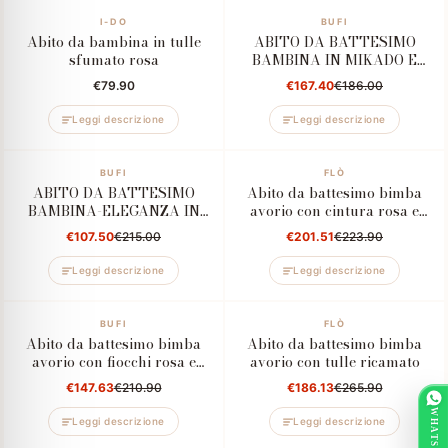
I-DO
–10%
BUFI
Abito da bambina in tulle
ABITO DA BATTESIMO
sfumato rosa
BAMBINA IN MIKADO E
TULLE A POIS CON
€79.90
€167.40
€186.00
RICAMO E APPLICAZIONI
FLOREALI
Leggi descrizione
Leggi descrizione
–50%
BUFI
–10%
FLÒ
ABITO DA BATTESIMO
Abito da battesimo bimba
BAMBINA-ELEGANZA IN
avorio con cintura rosa e
ORGANZA CON FIORI
fascia coordinata
€107.50
€215.00
€201.51
€223.90
APPLICATI - BUFI
Leggi descrizione
Leggi descrizione
–30%
BUFI
–30%
FLÒ
Abito da battesimo bimba
Abito da battesimo bimba
avorio con fiocchi rosa e
avorio con tulle ricamato
gonna in tulle
€147.63
€210.90
€186.13
€265.90
WHATSAPP
Leggi descrizione
Leggi descrizione