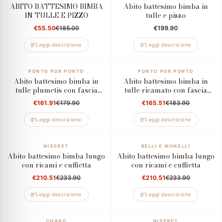
ABITO BATTESIMO BIMBA
Abito battesimo bimba in
IN TULLE E PIZZO
tulle e pizzo
€55.50
€185.00
€199.90
Leggi descrizione
Leggi descrizione
–10%
PONTO POR PONTO
–10%
PONTO POR PONTO
Abito battesimo bimba in
Abito battesimo bimba in
tulle plumetis con fascia
tulle ricamato con fascia
rosa cipria
verde salvia
€161.91
€179.90
€165.51
€183.90
Leggi descrizione
Leggi descrizione
–10%
NISERET
–10%
BELLI E MONELLI
Abito battesimo bimba lungo
Abito battesimo bimba lungo
con ricami e cuffietta
con ricami e cuffietta
€210.51
€233.90
€210.51
€233.90
Leggi descrizione
Leggi descrizione
–10%
CHARO
NISERET