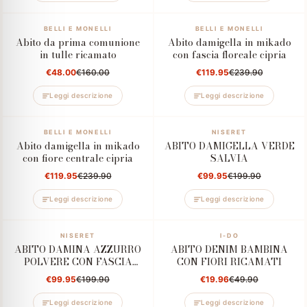
–70%
BELLI E MONELLI
–50%
BELLI E MONELLI
Abito da prima comunione
Abito damigella in mikado
in tulle ricamato
con fascia floreale cipria
€48.00
€160.00
€119.95
€239.90
Leggi descrizione
Leggi descrizione
–50%
BELLI E MONELLI
–50%
NISERET
Abito damigella in mikado
ABITO DAMIGELLA VERDE
con fiore centrale cipria
SALVIA
€119.95
€239.90
€99.95
€199.90
Leggi descrizione
Leggi descrizione
–50%
NISERET
–60%
I-DO
ABITO DAMINA AZZURRO
ABITO DENIM BAMBINA
POLVERE CON FASCIA
CON FIORI RICAMATI
FLOREALE
€99.95
€199.90
€19.96
€49.90
Leggi descrizione
Leggi descrizione