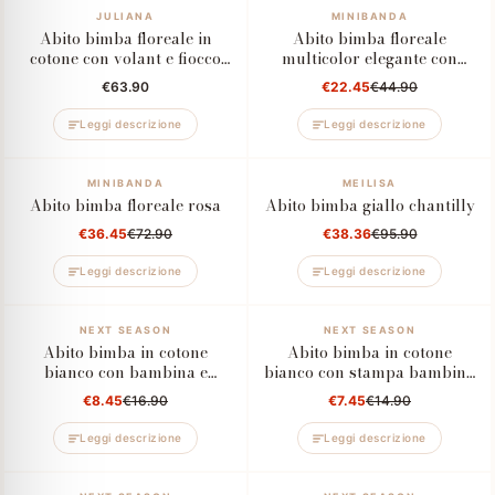
JULIANA
–50%
MINIBANDA
Abito bimba floreale in
Abito bimba floreale
cotone con volant e fiocco
multicolor elegante con
amaranto
ruches
€63.90
€22.45
€44.90
Leggi descrizione
Leggi descrizione
–50%
MINIBANDA
–60%
MEILISA
Abito bimba floreale rosa
Abito bimba giallo chantilly
€36.45
€72.90
€38.36
€95.90
Leggi descrizione
Leggi descrizione
–50%
NEXT SEASON
–50%
NEXT SEASON
Abito bimba in cotone
Abito bimba in cotone
bianco con bambina e
bianco con stampa bambina
bicicletta
in bicicletta
€8.45
€16.90
€7.45
€14.90
Leggi descrizione
Leggi descrizione