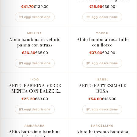
€41.70
€139.00
€15.96
€39.90
Leggi descrizione
Leggi descrizione
–60%
MEILISA
–60%
YOEDU
Abito bambina in velluto
Abito bambina rosa tulle
panna con strass
con fiocco
€26.36
€65.90
€37.96
€94.90
Leggi descrizione
Leggi descrizione
–60%
I-DO
–60%
ISABEL
ABITO BAMBINA VERDE
ABITO BATTESIMALE
MENTA CON BALZE E
ROSA
ROUCHES
€25.20
€63.00
€54.00
€135.00
Leggi descrizione
Leggi descrizione
–60%
AMBARABÀ
–60%
BARCELLINO
Abito battesimo bambina
Abito battesimo bambina