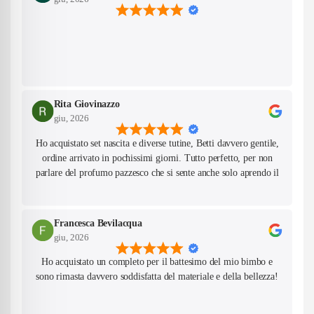
Are you 18 years old or older?
No, I'm not
Yes, I am
Rita Giovinazzo
giu, 2026
Ho acquistato set nascita e diverse tutine, Betti davvero gentile,
ordine arrivato in pochissimi giorni. Tutto perfetto, per non
parlare del profumo pazzesco che si sente anche solo aprendo il
pacco! Farò sicuramente altri acquisti da questo negozio.
Francesca Bevilacqua
giu, 2026
Ho acquistato un completo per il battesimo del mio bimbo e
sono rimasta davvero soddisfatta del materiale e della bellezza!