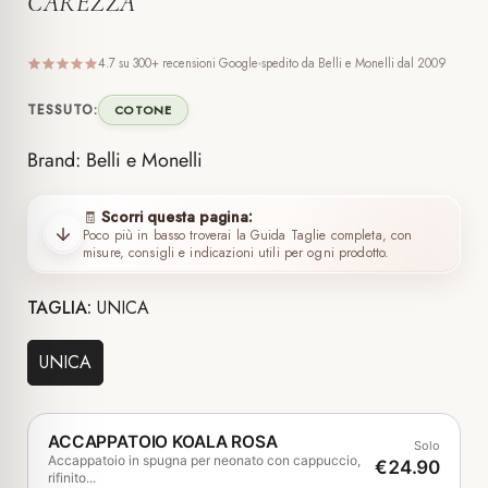
CAREZZA
4.7 su 300+ recensioni Google
spedito da Belli e Monelli dal 2009
TESSUTO:
COTONE
Brand: Belli e Monelli
Scorri questa pagina:
🧾
Poco più in basso troverai la Guida Taglie completa, con
misure, consigli e indicazioni utili per ogni prodotto.
TAGLIA:
UNICA
UNICA
ACCAPPATOIO KOALA ROSA
Solo
Accappatoio in spugna per neonato con cappuccio,
€24.90
rifinito...