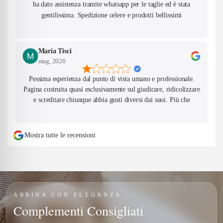
ha dato assistenza tramite whatsapp per le taglie ed è stata
gentilissima. Spedizione celere e prodotti bellissimi
Maria Tisci
mag, 2026
Pessima esperienza dal punto di vista umano e professionale.
Pagina costruita quasi esclusivamente sul giudicare, ridicolizzare
e screditare chiunque abbia gusti diversi dai suoi. Più che
valorizzare il proprio lavoro, gran parte della comunicazione
sembra basata sulla continua critica verso mamme, donne,
bambini, outfit e modi di vivere non condivisi dalla titolare. Ho
Mostra tutte le recensioni
espresso un’opinione educata e civile facendo notare quanto
questo atteggiamento risulti poco professionale per un’attività
commerciale. Nessun insulto, nessuna aggressione. La risposta è
stata il blocco immediato del profilo, semplicemente perché non
ero una persona che applaudiva in silenzio. Questo dimostra una
ABBINA CON ELEGANZA
totale incapacità di accettare il confronto e le critiche, nonostante
Complementi Consigliati
lei stessa passi il tempo a giudicare pubblicamente gli altri.
Allego screen dei contenuti pubblicati e della conversazione, così