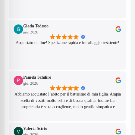
Giada Tedesco
giu, 2026
Acquistato on line! Spedizione rapida e imballaggio resistente!
Pamela Schiliró
giu, 2026
Abbiamo acquistato l’abito per il battesimo di mia figlia. Ampia
scelta di vestiti molto belli e di buona qualità. Inoltre La
proprietaria è stata accogliente, molto gentile simpatica e
competente!
Confirm your age
Valeria Scirto
giu, 2026