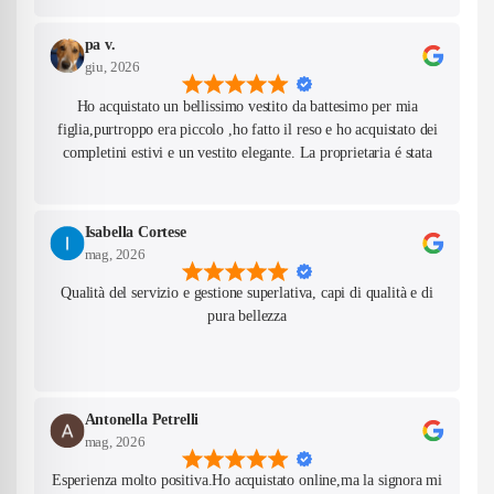
pa v.
giu, 2026
Ho acquistato un bellissimo vestito da battesimo per mia
figlia,purtroppo era piccolo ,ho fatto il reso e ho acquistato dei
completini estivi e un vestito elegante. La proprietaria é stata
gentilissima e super disponibile per consigliarmi nelle taglie. Mi
sono inoltre venuti incontro per una richiesta particolare che
avevo fatto. Oggi é arrivato il pacco,tutti i prodotti sono
Isabella Cortese
bellissimi,sistemati con cura e profumatissimi e i materiali di
mag, 2026
qualità. Saró felice in futuro di fare nuovi ordini da voi. Grazie
Qualità del servizio e gestione superlativa, capi di qualità e di
ancora e complimenti!
pura bellezza
Antonella Petrelli
mag, 2026
Esperienza molto positiva.Ho acquistato online,ma la signora mi