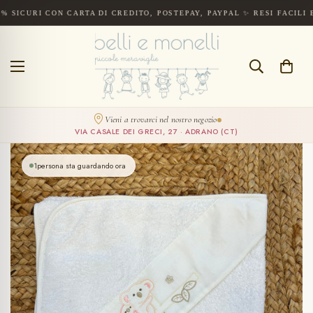
I CON CARTA DI CREDITO, POSTEPAY, PAYPAL ✨ RESI FACILI E RAPID
Spedizione gratuita a partire da 300€. Pagamenti sicuri con carta di cre
CERCA
Vieni a trovarci nel nostro negozio
VIA CASALE DEI GRECI, 27 · ADRANO (CT)
1
persona sta guardando ora