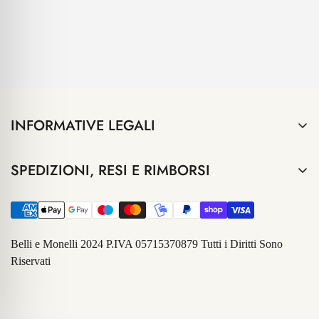
INFORMATIVE LEGALI
Termini e Condizioni
SPEDIZIONI, RESI E RIMBORSI
Privacy Policy
Informazioni sulle spedizioni
Contatti
Resi e Rimborsi
informativa Klarna
Belli e Monelli 2024 P.IVA 05715370879 Tutti i Diritti Sono
CHI SIAMO
Riservati