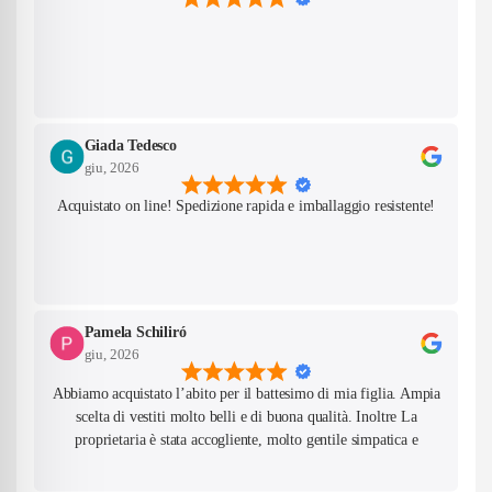
Are you 18 years old or older?
No, I'm not
Yes, I am
Giada Tedesco
giu, 2026
Acquistato on line! Spedizione rapida e imballaggio resistente!
Pamela Schiliró
giu, 2026
Abbiamo acquistato l’abito per il battesimo di mia figlia. Ampia
scelta di vestiti molto belli e di buona qualità. Inoltre La
proprietaria è stata accogliente, molto gentile simpatica e
competente!