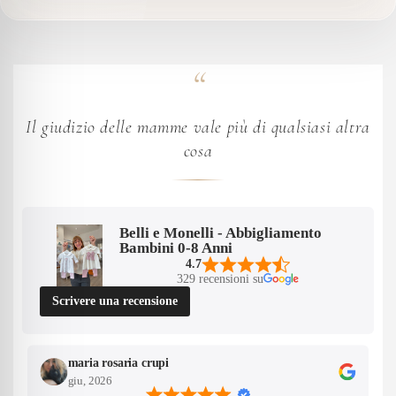
Il giudizio delle mamme vale più di qualsiasi altra
cosa
Belli e Monelli - Abbigliamento
Bambini 0-8 Anni
4.7
329 recensioni su
Scrivere una recensione
Confirm your age
maria rosaria crupi
giu, 2026