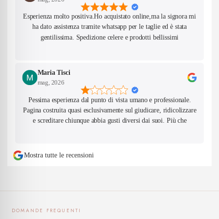
Esperienza molto positiva.Ho acquistato online,ma la signora mi
ha dato assistenza tramite whatsapp per le taglie ed è stata
gentilissima. Spedizione celere e prodotti bellissimi
Maria Tisci
mag, 2026
Pessima esperienza dal punto di vista umano e professionale.
Pagina costruita quasi esclusivamente sul giudicare, ridicolizzare
e screditare chiunque abbia gusti diversi dai suoi. Più che
valorizzare il proprio lavoro, gran parte della comunicazione
sembra basata sulla continua critica verso mamme, donne,
bambini, outfit e modi di vivere non condivisi dalla titolare. Ho
Mostra tutte le recensioni
espresso un’opinione educata e civile facendo notare quanto
questo atteggiamento risulti poco professionale per un’attività
commerciale. Nessun insulto, nessuna aggressione. La risposta è
stata il blocco immediato del profilo, semplicemente perché non
ero una persona che applaudiva in silenzio. Questo dimostra una
DOMANDE FREQUENTI
totale incapacità di accettare il confronto e le critiche, nonostante