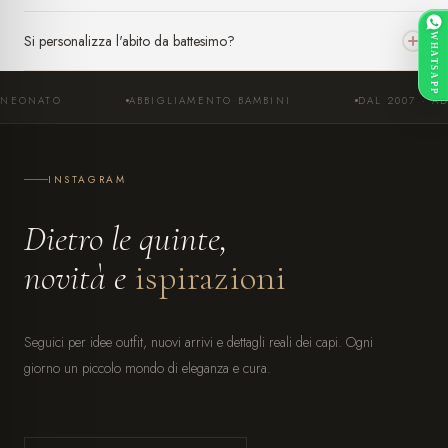
Si personalizza l'abito da battesimo?
WHATSAPP
ABBIGLIAMENTO BAMBINI
DAL 2007 · ADRANO
INSTAGRAM
Dietro le quinte,
novità e
ispirazioni
Seguici per idee outfit, nuovi arrivi e dettagli reali dei capi. Ogni
giorno un piccolo mondo di eleganza e cura.