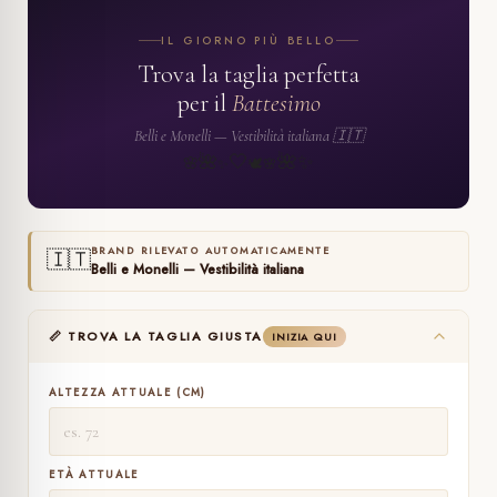
IL GIORNO PIÙ BELLO
Trova la taglia perfetta
per il
Battesimo
Belli e Monelli — Vestibilità italiana 🇮🇹
🤍
🌺
✨
🌺
🌸
🕊️
✨
🌸
BRAND RILEVATO AUTOMATICAMENTE
🇮🇹
Belli e Monelli — Vestibilità italiana
📏 TROVA LA TAGLIA GIUSTA
INIZIA QUI
ALTEZZA ATTUALE (CM)
ETÀ ATTUALE