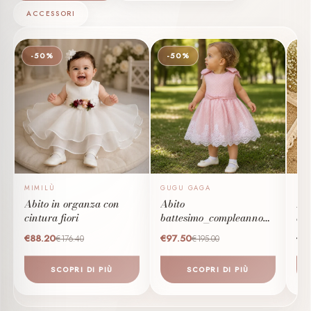
ACCESSORI
-50%
-50%
MIMILÙ
GUGU GAGA
NI
Abito in organza con
Abito
Abi
cintura fiori
battesimo_compleanno
con
con fiocchi
pu
€88.20
€97.50
€1
€176.40
€195.00
SCOPRI DI PIÙ
SCOPRI DI PIÙ