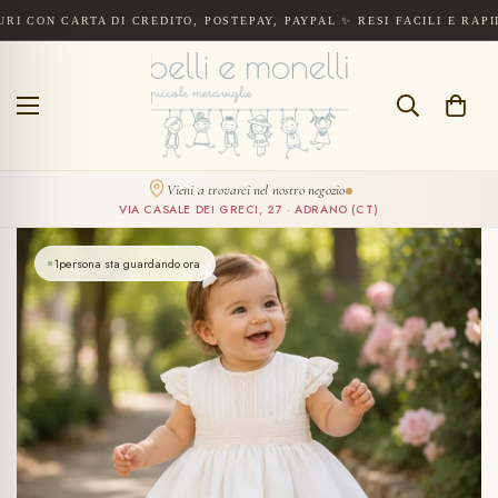
CARTA DI CREDITO, POSTEPAY, PAYPAL ✨ RESI FACILI E RAPIDI ENTR
Spedizione gratuita a partire da 300€. Pagamenti sicuri con carta di cre
CERCA
Vieni a trovarci nel nostro negozio
VIA CASALE DEI GRECI, 27 · ADRANO (CT)
1
persona sta guardando ora