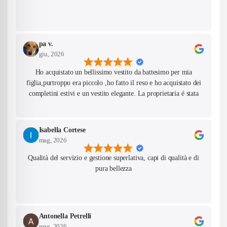
pa v.
giu, 2026
Ho acquistato un bellissimo vestito da battesimo per mia
figlia,purtroppo era piccolo ,ho fatto il reso e ho acquistato dei
completini estivi e un vestito elegante. La proprietaria é stata
gentilissima e super disponibile per consigliarmi nelle taglie. Mi
sono inoltre venuti incontro per una richiesta particolare che
avevo fatto. Oggi é arrivato il pacco,tutti i prodotti sono
Isabella Cortese
bellissimi,sistemati con cura e profumatissimi e i materiali di
mag, 2026
qualità. Saró felice in futuro di fare nuovi ordini da voi. Grazie
Qualità del servizio e gestione superlativa, capi di qualità e di
ancora e complimenti!
pura bellezza
Antonella Petrelli
mag, 2026