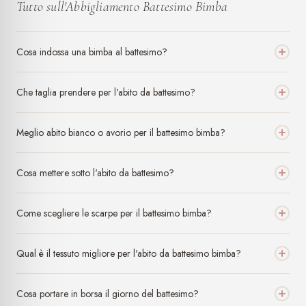
Tutto sull'Abbigliamento Battesimo Bimba
lei stessa passi il tempo a giudicare pubblicamente gli altri.
Allego screen dei contenuti pubblicati e della conversazione, così
chi legge può capire da solo il tipo di comunicazione e
Cosa indossa una bimba al battesimo?
atteggiamento adottato verso chi esprime un pensiero diverso.
Per quanto mi riguarda non acquisterò mai più da questa attività.
La professionalità non si vede solo da ciò che si vende, ma
Che taglia prendere per l'abito da battesimo?
soprattutto da come si comunica e da come si trattano le persone.
Meglio abito bianco o avorio per il battesimo bimba?
Cosa mettere sotto l'abito da battesimo?
Come scegliere le scarpe per il battesimo bimba?
Qual è il tessuto migliore per l'abito da battesimo bimba?
Cosa portare in borsa il giorno del battesimo?