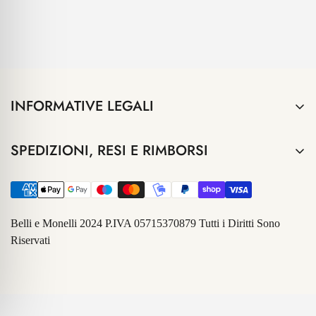
INFORMATIVE LEGALI
Termini e Condizioni
SPEDIZIONI, RESI E RIMBORSI
Privacy Policy
Informazioni sulle spedizioni
Contatti
Resi e Rimborsi
informativa Klarna
Belli e Monelli 2024 P.IVA 05715370879 Tutti i Diritti Sono
CHI SIAMO
Riservati