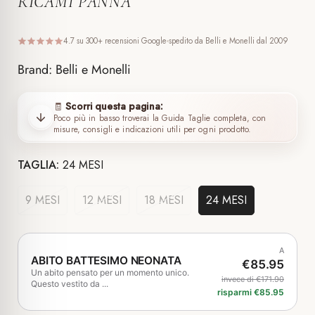
RICAMI PANNA
4.7 su 300+ recensioni Google
spedito da Belli e Monelli dal 2009
Brand: Belli e Monelli
Scorri questa pagina:
🧾
Poco più in basso troverai la Guida Taglie completa, con
misure, consigli e indicazioni utili per ogni prodotto.
TAGLIA:
24 MESI
9 MESI
12 MESI
18 MESI
24 MESI
A
ABITO BATTESIMO NEONATA
€85.95
Un abito pensato per un momento unico.
invece di €171.90
Questo vestito da ...
risparmi €85.95