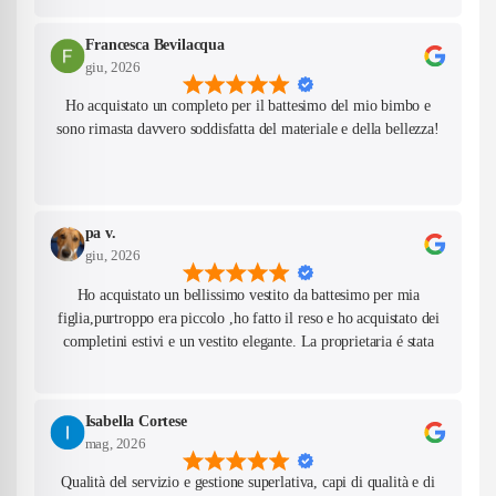
Francesca Bevilacqua
giu, 2026
Ho acquistato un completo per il battesimo del mio bimbo e
sono rimasta davvero soddisfatta del materiale e della bellezza!
pa v.
giu, 2026
Ho acquistato un bellissimo vestito da battesimo per mia
figlia,purtroppo era piccolo ,ho fatto il reso e ho acquistato dei
completini estivi e un vestito elegante. La proprietaria é stata
gentilissima e super disponibile per consigliarmi nelle taglie. Mi
sono inoltre venuti incontro per una richiesta particolare che
avevo fatto. Oggi é arrivato il pacco,tutti i prodotti sono
Isabella Cortese
bellissimi,sistemati con cura e profumatissimi e i materiali di
mag, 2026
qualità. Saró felice in futuro di fare nuovi ordini da voi. Grazie
Qualità del servizio e gestione superlativa, capi di qualità e di
ancora e complimenti!