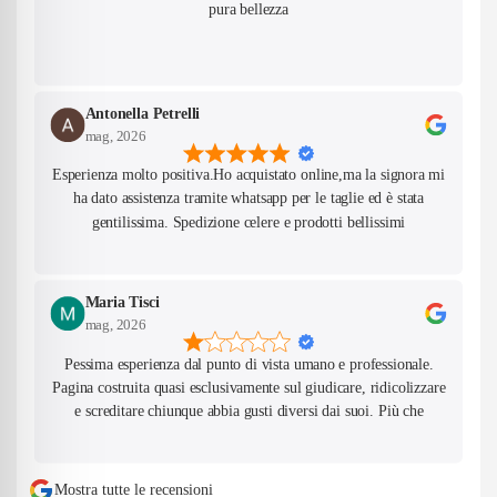
pura bellezza
Antonella Petrelli
mag, 2026
Esperienza molto positiva.Ho acquistato online,ma la signora mi
ha dato assistenza tramite whatsapp per le taglie ed è stata
gentilissima. Spedizione celere e prodotti bellissimi
Maria Tisci
mag, 2026
Pessima esperienza dal punto di vista umano e professionale.
Pagina costruita quasi esclusivamente sul giudicare, ridicolizzare
e screditare chiunque abbia gusti diversi dai suoi. Più che
valorizzare il proprio lavoro, gran parte della comunicazione
sembra basata sulla continua critica verso mamme, donne,
bambini, outfit e modi di vivere non condivisi dalla titolare. Ho
Mostra tutte le recensioni