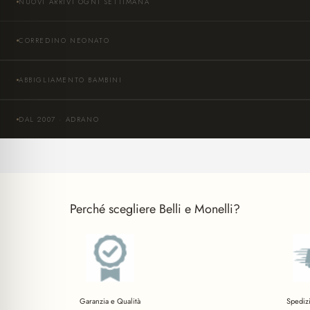
NUOVI ARRIVI OGNI SETTIMANA
CORREDINO NEONATO
ABBIGLIAMENTO BAMBINI
DAL 2007 · ADRANO
Perché scegliere Belli e Monelli?
Garanzia e Qualità
Spediz