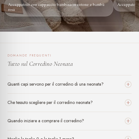
Accappatoio con cappuccio bambina in cotone e bambù
Accappatoio
rosa
DOMANDE FREQUENTI
Tutto sul Corredino Neonata
Quanti capi servono per il corredino di una neonata?
Che tessuto scegliere per il corredino neonata?
Quando iniziare a comprare il corredino?