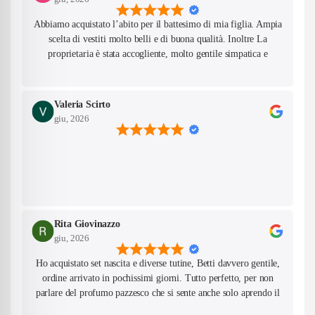
Abbiamo acquistato l’abito per il battesimo di mia figlia. Ampia
scelta di vestiti molto belli e di buona qualità. Inoltre La
Confirm your age
proprietaria è stata accogliente, molto gentile simpatica e
competente!
Are you 18 years old or older?
Valeria Scirto
No, I'm not
Yes, I am
giu, 2026
Rita Giovinazzo
giu, 2026
Ho acquistato set nascita e diverse tutine, Betti davvero gentile,
ordine arrivato in pochissimi giorni. Tutto perfetto, per non
parlare del profumo pazzesco che si sente anche solo aprendo il
pacco! Farò sicuramente altri acquisti da questo negozio.