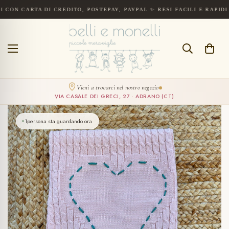
ARTA DI CREDITO, POSTEPAY, PAYPAL ✨ RESI FACILI E RAPIDI ENTRO
Spedizione gratuita a partire da 300€. Pagamenti sicuri con carta di cre
CERCA
Vieni a trovarci nel nostro negozio
VIA CASALE DEI GRECI, 27 · ADRANO (CT)
1
persona sta guardando ora